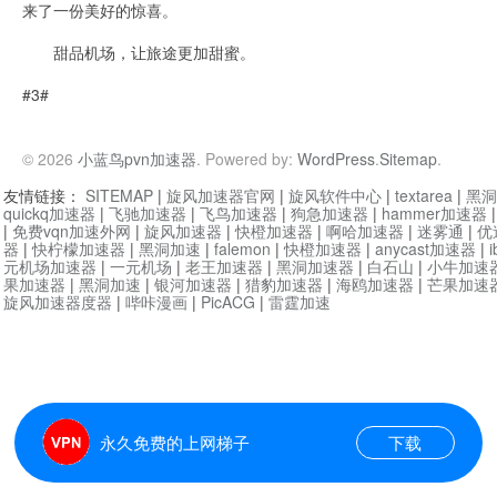
来了一份美好的惊喜。
甜品机场，让旅途更加甜蜜。
#3#
© 2026
小蓝鸟pvn加速器
. Powered by:
WordPress
.
Sitemap
.
友情链接：
SITEMAP
|
旋风加速器官网
|
旋风软件中心
|
textarea
|
黑洞
quickq加速器
|
飞驰加速器
|
飞鸟加速器
|
狗急加速器
|
hammer加速器
|
免费vqn加速外网
|
旋风加速器
|
快橙加速器
|
啊哈加速器
|
迷雾通
|
优
器
|
快柠檬加速器
|
黑洞加速
|
falemon
|
快橙加速器
|
anycast加速器
|
i
元机场加速器
|
一元机场
|
老王加速器
|
黑洞加速器
|
白石山
|
小牛加速
果加速器
|
黑洞加速
|
银河加速器
|
猎豹加速器
|
海鸥加速器
|
芒果加速
旋风加速器度器
|
哔咔漫画
|
PicACG
|
雷霆加速
永久免费的上网梯子
下载