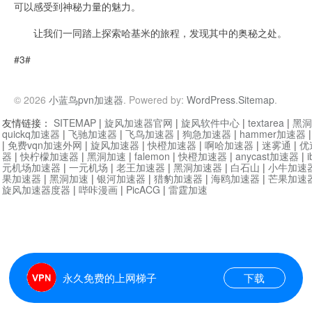
可以感受到神秘力量的魅力。
让我们一同踏上探索哈基米的旅程，发现其中的奥秘之处。
#3#
© 2026
小蓝鸟pvn加速器
. Powered by:
WordPress
.
Sitemap
.
友情链接：
SITEMAP
|
旋风加速器官网
|
旋风软件中心
|
textarea
|
黑洞
quickq加速器
|
飞驰加速器
|
飞鸟加速器
|
狗急加速器
|
hammer加速器
|
免费vqn加速外网
|
旋风加速器
|
快橙加速器
|
啊哈加速器
|
迷雾通
|
优
器
|
快柠檬加速器
|
黑洞加速
|
falemon
|
快橙加速器
|
anycast加速器
|
i
元机场加速器
|
一元机场
|
老王加速器
|
黑洞加速器
|
白石山
|
小牛加速
果加速器
|
黑洞加速
|
银河加速器
|
猎豹加速器
|
海鸥加速器
|
芒果加速
旋风加速器度器
|
哔咔漫画
|
PicACG
|
雷霆加速
永久免费的上网梯子
下载