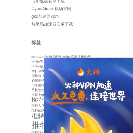
tly加速器安卓下载
CyberGuard机场官网
gkd加速器vpm
垃圾场加速器安卓下载
标签
sana大大的推特账号
twitter官网注册账号
twitter客服
twitter最新
twitter游客访问
twitter破解版下载
twitter账号异常怎么办
为什么我推特无法保存设置
作者sana推特是什么
刷推特
国内为什么不能用twitter
国内能用twitter吗
奶咪推特
如何找回推特密码
小米推特闪退是怎么回事
怎么看推特上的视频
手机怎么注册推特账号
推特devil
推特上ghs的女博主
推特交友软件app下载
推特人气萌货小蔡头喵喵喵
推特实名制
推特必须用外网吗
推特怎么取消关联手机号
推特怎么看敏感内容苹果
推特找不到账号
推特注册必须要手机号