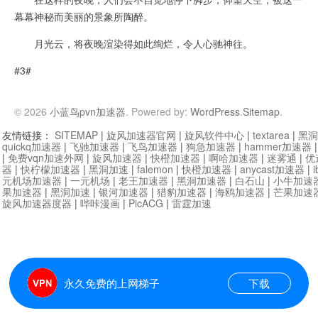
幕幕神秘而美丽的景象所陶醉。
月光云，将夜晚渲染得如此绚烂，令人心驰神往。
#3#
© 2026
小蓝鸟pvn加速器
. Powered by:
WordPress
.
Sitemap
.
友情链接：
SITEMAP
|
旋风加速器官网
|
旋风软件中心
|
textarea
|
黑洞
quickq加速器
|
飞驰加速器
|
飞鸟加速器
|
狗急加速器
|
hammer加速器
|
免费vqn加速外网
|
旋风加速器
|
快橙加速器
|
啊哈加速器
|
迷雾通
|
优
器
|
快柠檬加速器
|
黑洞加速
|
falemon
|
快橙加速器
|
anycast加速器
|
i
元机场加速器
|
一元机场
|
老王加速器
|
黑洞加速器
|
白石山
|
小牛加速
果加速器
|
黑洞加速
|
银河加速器
|
猎豹加速器
|
海鸥加速器
|
芒果加速
旋风加速器度器
|
哔咔漫画
|
PicACG
|
雷霆加速
永久免费的上网梯子
下载