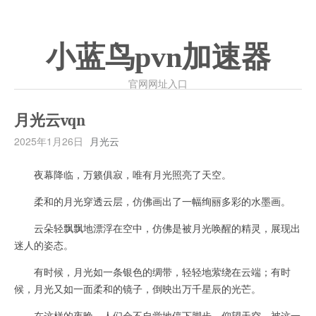
小蓝鸟pvn加速器
官网网址入口
月光云vqn
2025年1月26日
月光云
夜幕降临，万籁俱寂，唯有月光照亮了天空。
柔和的月光穿透云层，仿佛画出了一幅绚丽多彩的水墨画。
云朵轻飘飘地漂浮在空中，仿佛是被月光唤醒的精灵，展现出
迷人的姿态。
有时候，月光如一条银色的绸带，轻轻地萦绕在云端；有时
候，月光又如一面柔和的镜子，倒映出万千星辰的光芒。
在这样的夜晚，人们会不自觉地停下脚步，仰望天空，被这一