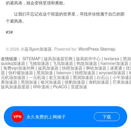
的避风港，就会变得坚强和勇敢。
让我们不忘记在这个喧嚣的世界里，寻找并珍惜属于自己的那
个避风港。
#3#
© 2026
小蓝鸟pvn加速器
. Powered by:
WordPress
.
Sitemap
.
友情链接：
SITEMAP
|
旋风加速器官网
|
旋风软件中心
|
textarea
|
黑洞
quickq加速器
|
飞驰加速器
|
飞鸟加速器
|
狗急加速器
|
hammer加速器
|
免费vqn加速外网
|
旋风加速器
|
快橙加速器
|
啊哈加速器
|
迷雾通
|
优
器
|
快柠檬加速器
|
黑洞加速
|
falemon
|
快橙加速器
|
anycast加速器
|
i
元机场加速器
|
一元机场
|
老王加速器
|
黑洞加速器
|
白石山
|
小牛加速
果加速器
|
黑洞加速
|
银河加速器
|
猎豹加速器
|
海鸥加速器
|
芒果加速
旋风加速器度器
|
哔咔漫画
|
PicACG
|
雷霆加速
永久免费的上网梯子
下载