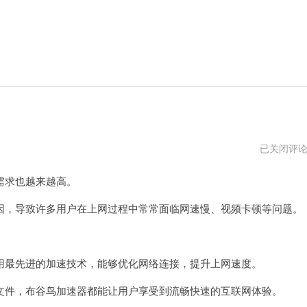
布
已关闭评
谷
鸟
需求也越来越高。
加
速
器
，导致许多用户在上网过程中常常面临网速慢、视频卡顿等问题。
安
卓
下
载
最先进的加速技术，能够优化网络连接，提升上网速度。
件，布谷鸟加速器都能让用户享受到流畅快速的互联网体验。