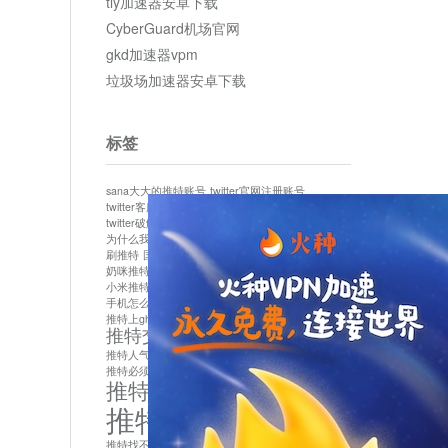
tly加速器安卓下载
CyberGuard机场官网
gkd加速器vpm
垃圾场加速器安卓下载
标签
sana大大的推特账号
twitter官网注册账号
twitter客服
twitter最新
twitter游客访问
twitter破解版下载
twitter账号异常怎么办
为什么我推特无法保存设置
作者sana推特是什么
刷推特
国内为什么不能用twitter
国内能用twitter吗
奶咪推特
如何找回推特密码
小米推特闪退是怎么回事
怎么看推特上的视频
手机怎么注册推特账号
推特devil
推特上ghs的女博主
推特交友软件app下载
推特人气萌货小蔡头喵喵喵
推特实名制
推特必须用外网吗
推特怎么取消关联手机号
推特怎么看敏感内容苹果
推特找不到账号
推特注册必须要手机号