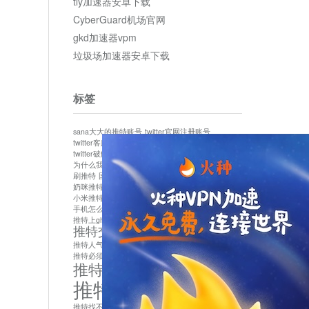
tly加速器安卓下载
CyberGuard机场官网
gkd加速器vpm
垃圾场加速器安卓下载
标签
sana大大的推特账号
twitter官网注册账号
twitter客服
twitter最新
twitter游客访问
twitter破解版下载
twitter账号异常怎么办
为什么我推特无法保存设置
作者sana推特是什么
刷推特
国内为什么不能用twitter
国内能用twitter吗
奶咪推特
如何找回推特密码
小米推特闪退是怎么回事
怎么看推特上的视频
手机怎么注册推特账号
推特devil
推特上ghs的女博主
推特交友软件app下载
推特人气萌货小蔡头喵喵喵
推特实名制
推特必须用外网吗
推特怎么取消关联手机号
推特怎么看敏感内容苹果
推特找不到账号
推特注册必须要手机号