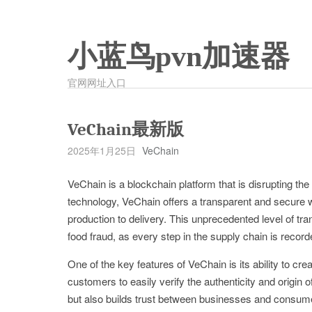
小蓝鸟pvn加速器
官网网址入口
VeChain最新版
2025年1月25日
VeChain
VeChain is a blockchain platform that is disrupting the
technology, VeChain offers a transparent and secure 
production to delivery. This unprecedented level of tr
food fraud, as every step in the supply chain is recor
One of the key features of VeChain is its ability to cre
customers to easily verify the authenticity and origin o
but also builds trust between businesses and consum