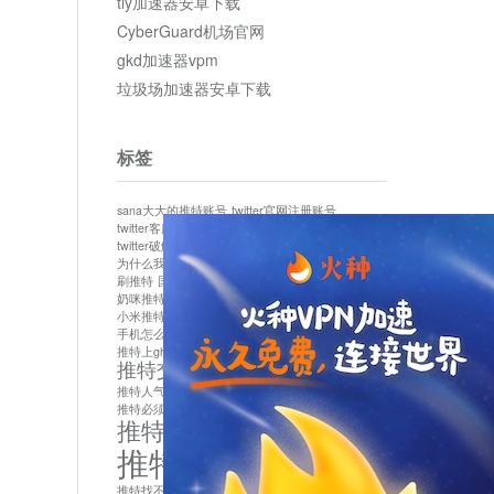
tly加速器安卓下载
CyberGuard机场官网
gkd加速器vpm
垃圾场加速器安卓下载
标签
sana大大的推特账号
twitter官网注册账号
twitter客服
twitter最新
twitter游客访问
twitter破解版下载
twitter账号异常怎么办
为什么我推特无法保存设置
作者sana推特是什么
刷推特
国内为什么不能用twitter
国内能用twitter吗
奶咪推特
如何找回推特密码
小米推特闪退是怎么回事
怎么看推特上的视频
手机怎么注册推特账号
推特devil
推特上ghs的女博主
推特交友软件app下载
推特人气萌货小蔡头喵喵喵
推特实名制
推特必须用外网吗
推特怎么取消关联手机号
推特怎么看敏感内容苹果
推特找不到账号
推特注册必须要手机号