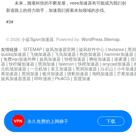
未来，随着科技的不断发展，veee加速器有可能成为我们创
新道路上的得力助手，加速我们探索未知领域的步伐。
#3#
© 2026
小蓝鸟pvn加速器
. Powered by:
WordPress
.
Sitemap
.
友情链接：
SITEMAP
|
旋风加速器官网
|
旋风软件中心
|
textarea
|
黑洞
quickq加速器
|
飞驰加速器
|
飞鸟加速器
|
狗急加速器
|
hammer加速器
|
免费vqn加速外网
|
旋风加速器
|
快橙加速器
|
啊哈加速器
|
迷雾通
|
优
器
|
快柠檬加速器
|
黑洞加速
|
falemon
|
快橙加速器
|
anycast加速器
|
i
元机场加速器
|
一元机场
|
老王加速器
|
黑洞加速器
|
白石山
|
小牛加速
果加速器
|
黑洞加速
|
银河加速器
|
猎豹加速器
|
海鸥加速器
|
芒果加速
旋风加速器度器
|
哔咔漫画
|
PicACG
|
雷霆加速
永久免费的上网梯子
下载