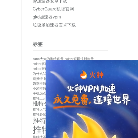
tly加速器安卓下载
CyberGuard机场官网
gkd加速器vpm
垃圾场加速器安卓下载
标签
sana大大的推特账号
twitter官网注册账号
twitter客服
twitter最新
twitter游客访问
twitter破解版下载
twitter账号异常怎么办
为什么我推特无法保存设置
作者sana推特是什么
刷推特
国内为什么不能用twitter
国内能用twitter吗
奶咪推特
如何找回推特密码
小米推特闪退是怎么回事
怎么看推特上的视频
手机怎么注册推特账号
推特devil
推特上ghs的女博主
推特交友软件app下载
推特人气萌货小蔡头喵喵喵
推特实名制
推特必须用外网吗
推特怎么取消关联手机号
推特怎么看敏感内容苹果
推特找不到账号
推特注册必须要手机号