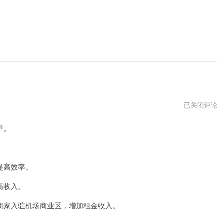
亏
已关闭评
本
机
重。
场
vn
。
提高效率。
高收入。
家入驻机场商业区，增加租金收入。