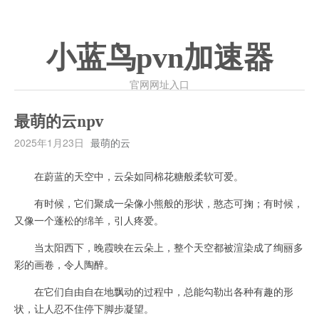
小蓝鸟pvn加速器
官网网址入口
最萌的云npv
2025年1月23日
最萌的云
在蔚蓝的天空中，云朵如同棉花糖般柔软可爱。
有时候，它们聚成一朵像小熊般的形状，憨态可掬；有时候，
又像一个蓬松的绵羊，引人疼爱。
当太阳西下，晚霞映在云朵上，整个天空都被渲染成了绚丽多
彩的画卷，令人陶醉。
在它们自由自在地飘动的过程中，总能勾勒出各种有趣的形
状，让人忍不住停下脚步凝望。