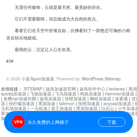
无需任何修饰，云就是最天然、最美妙的存在。
它们不需要吸睛，却总能成为大自然的焦点。
看着它们在天空中舒展自如，仿佛看到了一群憨态可掬的小精
灵在快乐地嬉戏。
最萌的云，注定让人心生欢喜。
#3#
© 2026
小蓝鸟pvn加速器
. Powered by:
WordPress
.
Sitemap
.
友情链接：
SITEMAP
|
旋风加速器官网
|
旋风软件中心
|
textarea
|
黑洞
quickq加速器
|
飞驰加速器
|
飞鸟加速器
|
狗急加速器
|
hammer加速器
|
免费vqn加速外网
|
旋风加速器
|
快橙加速器
|
啊哈加速器
|
迷雾通
|
优
器
|
快柠檬加速器
|
黑洞加速
|
falemon
|
快橙加速器
|
anycast加速器
|
i
元机场加速器
|
一元机场
|
老王加速器
|
黑洞加速器
|
白石山
|
小牛加速
果加速器
|
黑洞加速
|
银河加速器
|
猎豹加速器
|
海鸥加速器
|
芒果加速
旋风加速器度器
|
哔咔漫画
|
PicACG
|
雷霆加速
永久免费的上网梯子
下载