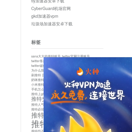
tly加速器安卓下载
CyberGuard机场官网
gkd加速器vpm
垃圾场加速器安卓下载
标签
sana大大的推特账号
twitter官网注册账号
twitter客服
twitter最新
twitter游客访问
twitter破解版下载
twitter账号异常怎么办
为什么我推特无法保存设置
作者sana推特是什么
刷推特
国内为什么不能用twitter
国内能用twitter吗
奶咪推特
如何找回推特密码
小米推特闪退是怎么回事
怎么看推特上的视频
手机怎么注册推特账号
推特devil
推特上ghs的女博主
推特交友软件app下载
推特人气萌货小蔡头喵喵喵
推特实名制
推特必须用外网吗
推特怎么取消关联手机号
推特怎么看敏感内容苹果
推特找不到账号
推特注册必须要手机号