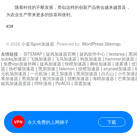
随着科技的不断发展，类似这样的创新产品将会越来越普及，
为农业生产带来更多的惊喜和便利。
#3#
© 2026
小蓝鸟pvn加速器
. Powered by:
WordPress
.
Sitemap
.
友情链接：
SITEMAP
|
旋风加速器官网
|
旋风软件中心
|
textarea
|
黑洞
quickq加速器
|
飞驰加速器
|
飞鸟加速器
|
狗急加速器
|
hammer加速器
|
免费vqn加速外网
|
旋风加速器
|
快橙加速器
|
啊哈加速器
|
迷雾通
|
优
器
|
快柠檬加速器
|
黑洞加速
|
falemon
|
快橙加速器
|
anycast加速器
|
i
元机场加速器
|
一元机场
|
老王加速器
|
黑洞加速器
|
白石山
|
小牛加速
果加速器
|
黑洞加速
|
银河加速器
|
猎豹加速器
|
海鸥加速器
|
芒果加速
旋风加速器度器
|
哔咔漫画
|
PicACG
|
雷霆加速
永久免费的上网梯子
下载