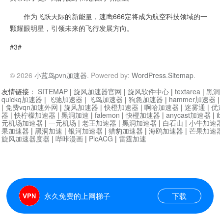
作为飞跃天际的新能量，速鹰666定将成为航空科技领域的一
颗耀眼明星，引领未来的飞行发展方向。
#3#
© 2026
小蓝鸟pvn加速器
. Powered by:
WordPress
.
Sitemap
.
友情链接：
SITEMAP
|
旋风加速器官网
|
旋风软件中心
|
textarea
|
黑洞
quickq加速器
|
飞驰加速器
|
飞鸟加速器
|
狗急加速器
|
hammer加速器
|
免费vqn加速外网
|
旋风加速器
|
快橙加速器
|
啊哈加速器
|
迷雾通
|
优
器
|
快柠檬加速器
|
黑洞加速
|
falemon
|
快橙加速器
|
anycast加速器
|
i
元机场加速器
|
一元机场
|
老王加速器
|
黑洞加速器
|
白石山
|
小牛加速
果加速器
|
黑洞加速
|
银河加速器
|
猎豹加速器
|
海鸥加速器
|
芒果加速
旋风加速器度器
|
哔咔漫画
|
PicACG
|
雷霆加速
永久免费的上网梯子
下载