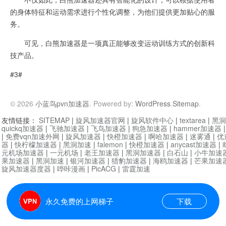
的身体特征和运动需求进行个性化调整，为他们提供更加贴心的服
务。
可见，白熊加速器是一项真正能够改变运动训练方式的创新科
技产品。
#3#
© 2026
小蓝鸟pvn加速器
. Powered by:
WordPress
.
Sitemap
.
友情链接：
SITEMAP
|
旋风加速器官网
|
旋风软件中心
|
textarea
|
黑洞
quickq加速器
|
飞驰加速器
|
飞鸟加速器
|
狗急加速器
|
hammer加速器
|
免费vqn加速外网
|
旋风加速器
|
快橙加速器
|
啊哈加速器
|
迷雾通
|
优
器
|
快柠檬加速器
|
黑洞加速
|
falemon
|
快橙加速器
|
anycast加速器
|
i
元机场加速器
|
一元机场
|
老王加速器
|
黑洞加速器
|
白石山
|
小牛加速
果加速器
|
黑洞加速
|
银河加速器
|
猎豹加速器
|
海鸥加速器
|
芒果加速
旋风加速器度器
|
哔咔漫画
|
PicACG
|
雷霆加速
永久免费的上网梯子
下载