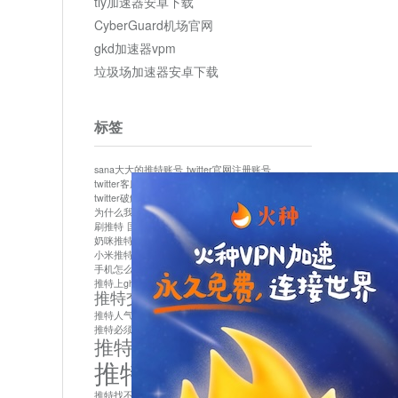
tly加速器安卓下载
CyberGuard机场官网
gkd加速器vpm
垃圾场加速器安卓下载
标签
sana大大的推特账号
twitter官网注册账号
twitter客服
twitter最新
twitter游客访问
twitter破解版下载
twitter账号异常怎么办
为什么我推特无法保存设置
作者sana推特是什么
刷推特
国内为什么不能用twitter
国内能用twitter吗
奶咪推特
如何找回推特密码
小米推特闪退是怎么回事
怎么看推特上的视频
手机怎么注册推特账号
推特devil
推特上ghs的女博主
推特交友软件app下载
推特人气萌货小蔡头喵喵喵
推特实名制
推特必须用外网吗
推特怎么取消关联手机号
推特怎么看敏感内容苹果
推特找不到账号
推特注册必须要手机号