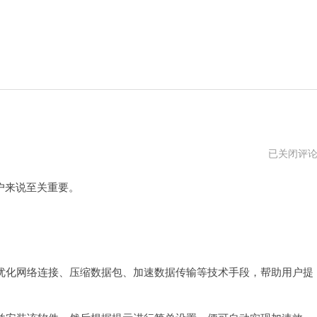
99
已关闭评
加
速
户来说至关重要。
器
7
天
。
试
用
优化网络连接、压缩数据包、加速数据传输等技术手段，帮助用户提