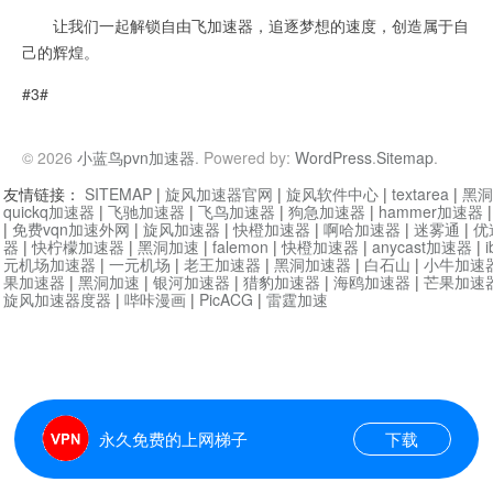
让我们一起解锁自由飞加速器，追逐梦想的速度，创造属于自
己的辉煌。
#3#
© 2026
小蓝鸟pvn加速器
. Powered by:
WordPress
.
Sitemap
.
友情链接：
SITEMAP
|
旋风加速器官网
|
旋风软件中心
|
textarea
|
黑洞
quickq加速器
|
飞驰加速器
|
飞鸟加速器
|
狗急加速器
|
hammer加速器
|
免费vqn加速外网
|
旋风加速器
|
快橙加速器
|
啊哈加速器
|
迷雾通
|
优
器
|
快柠檬加速器
|
黑洞加速
|
falemon
|
快橙加速器
|
anycast加速器
|
i
元机场加速器
|
一元机场
|
老王加速器
|
黑洞加速器
|
白石山
|
小牛加速
果加速器
|
黑洞加速
|
银河加速器
|
猎豹加速器
|
海鸥加速器
|
芒果加速
旋风加速器度器
|
哔咔漫画
|
PicACG
|
雷霆加速
永久免费的上网梯子
下载