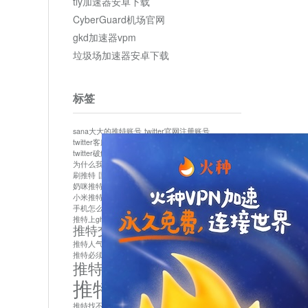
tly加速器安卓下载
CyberGuard机场官网
gkd加速器vpm
垃圾场加速器安卓下载
标签
sana大大的推特账号
twitter官网注册账号
twitter客服
twitter最新
twitter游客访问
twitter破解版下载
twitter账号异常怎么办
为什么我推特无法保存设置
作者sana推特是什么
刷推特
国内为什么不能用twitter
国内能用twitter吗
奶咪推特
如何找回推特密码
小米推特闪退是怎么回事
怎么看推特上的视频
手机怎么注册推特账号
推特devil
推特上ghs的女博主
推特交友软件app下载
推特人气萌货小蔡头喵喵喵
推特实名制
推特必须用外网吗
推特怎么取消关联手机号
推特怎么看敏感内容苹果
推特找不到账号
推特注册必须要手机号