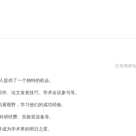
Scholar
已关闭评
加
速
的人提供了一个独特的机会。
器
vps
作、论文发表技巧、学术会议参与等。
展视野，学习他们的成功经验。
括科研经费、实验室设备等。
成为学术界的明日之星。