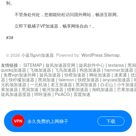
制。
不管身处何处，您都能轻松访问国外网站，畅游互联网。
立即下载橘子VP加速器，畅享网络自由！。
#3#
© 2026
小蓝鸟pvn加速器
. Powered by:
WordPress
.
Sitemap
.
友情链接：
SITEMAP
|
旋风加速器官网
|
旋风软件中心
|
textarea
|
黑洞
quickq加速器
|
飞驰加速器
|
飞鸟加速器
|
狗急加速器
|
hammer加速器
|
免费vqn加速外网
|
旋风加速器
|
快橙加速器
|
啊哈加速器
|
迷雾通
|
优
器
|
快柠檬加速器
|
黑洞加速
|
falemon
|
快橙加速器
|
anycast加速器
|
i
元机场加速器
|
一元机场
|
老王加速器
|
黑洞加速器
|
白石山
|
小牛加速
果加速器
|
黑洞加速
|
银河加速器
|
猎豹加速器
|
海鸥加速器
|
芒果加速
旋风加速器度器
|
哔咔漫画
|
PicACG
|
雷霆加速
永久免费的上网梯子
下载