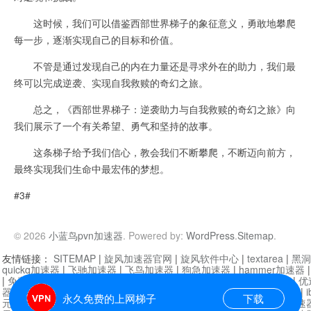
这时候，我们可以借鉴西部世界梯子的象征意义，勇敢地攀爬
每一步，逐渐实现自己的目标和价值。
不管是通过发现自己的内在力量还是寻求外在的助力，我们最
终可以完成逆袭、实现自我救赎的奇幻之旅。
总之，《西部世界梯子：逆袭助力与自我救赎的奇幻之旅》向
我们展示了一个有关希望、勇气和坚持的故事。
这条梯子给予我们信心，教会我们不断攀爬，不断迈向前方，
最终实现我们生命中最宏伟的梦想。
#3#
© 2026
小蓝鸟pvn加速器
. Powered by:
WordPress
.
Sitemap
.
友情链接：
SITEMAP
|
旋风加速器官网
|
旋风软件中心
|
textarea
|
黑洞
quickq加速器
|
飞驰加速器
|
飞鸟加速器
|
狗急加速器
|
hammer加速器
|
免费vqn加速外网
|
旋风加速器
|
快橙加速器
|
啊哈加速器
|
迷雾通
|
优
器
|
快柠檬加速器
|
黑洞加速
|
falemon
|
快橙加速器
|
anycast加速器
|
i
永久免费的上网梯子
下载
元机场加速器
|
一元机场
|
老王加速器
|
黑洞加速器
|
白石山
|
小牛加速