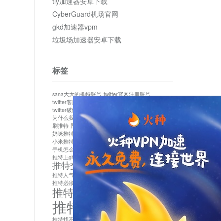
tly加速器安卓下载
CyberGuard机场官网
gkd加速器vpm
垃圾场加速器安卓下载
标签
sana大大的推特账号
twitter官网注册账号
twitter客服
twitter最新
twitter游客访问
twitter破解版下载
twitter账号异常怎么办
为什么我推特无法保存设置
作者sana推特是什么
刷推特
国内为什么不能用twitter
国内能用twitter吗
奶咪推特
如何找回推特密码
小米推特闪退是怎么回事
怎么看推特上的视频
手机怎么注册推特账号
推特devil
推特上ghs的女博主
推特交友软件app下载
推特人气萌货小蔡头喵喵喵
推特实名制
推特必须用外网吗
推特怎么取消关联手机号
推特怎么看敏感内容苹果
推特找不到账号
推特注册必须要手机号