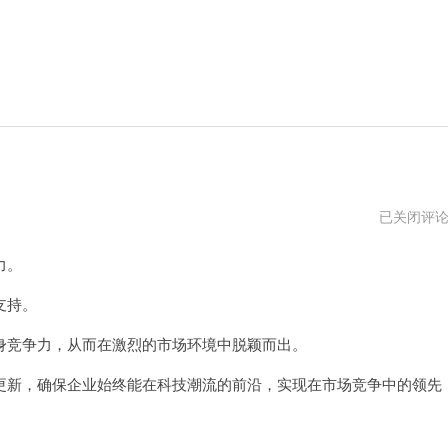
小
已关闭评
哈
加
力。
速
器
vqn
支持。
竞争力，从而在激烈的市场环境中脱颖而出。
新，确保企业始终能在科技潮流的前沿，实现在市场竞争中的领先