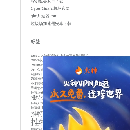
tly加速器安卓下载
CyberGuard机场官网
gkd加速器vpm
垃圾场加速器安卓下载
标签
sana大大的推特账号
twitter官网注册账号
twitter客服
twitter最新
twitter游客访问
twitter破解版下载
twitter账号异常怎么办
为什么我推特无法保存设置
作者sana推特是什么
刷推特
国内为什么不能用twitter
国内能用twitter吗
奶咪推特
如何找回推特密码
小米推特闪退是怎么回事
怎么看推特上的视频
手机怎么注册推特账号
推特devil
推特上ghs的女博主
推特交友软件app下载
推特人气萌货小蔡头喵喵喵
推特实名制
推特必须用外网吗
推特怎么取消关联手机号
推特怎么看敏感内容苹果
推特找不到账号
推特注册必须要手机号