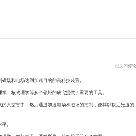
二
已关闭评
师
兄
磁场和电场达到加速目的的高科技装置。
加
速
器
学、核物理学等多个领域的研究提供了重要的工具。
打
不
的真空管中，然后通过加速电场和磁场的控制，使其以接近光速的
开
水平。