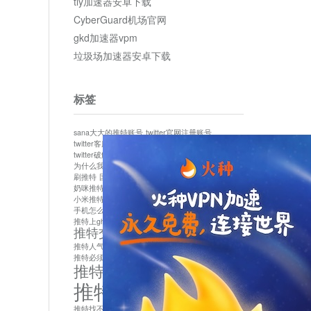
tly加速器安卓下载
CyberGuard机场官网
gkd加速器vpm
垃圾场加速器安卓下载
标签
sana大大的推特账号
twitter官网注册账号
twitter客服
twitter最新
twitter游客访问
twitter破解版下载
twitter账号异常怎么办
为什么我推特无法保存设置
作者sana推特是什么
刷推特
国内为什么不能用twitter
国内能用twitter吗
奶咪推特
如何找回推特密码
小米推特闪退是怎么回事
怎么看推特上的视频
手机怎么注册推特账号
推特devil
推特上ghs的女博主
推特交友软件app下载
推特人气萌货小蔡头喵喵喵
推特实名制
推特必须用外网吗
推特怎么取消关联手机号
推特怎么看敏感内容苹果
推特找不到账号
推特注册必须要手机号