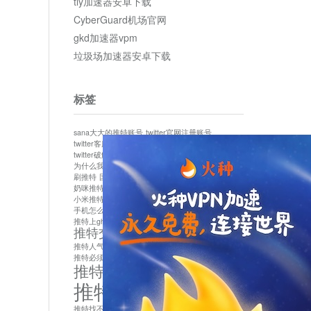
tly加速器安卓下载
CyberGuard机场官网
gkd加速器vpm
垃圾场加速器安卓下载
标签
sana大大的推特账号
twitter官网注册账号
twitter客服
twitter最新
twitter游客访问
twitter破解版下载
twitter账号异常怎么办
为什么我推特无法保存设置
作者sana推特是什么
刷推特
国内为什么不能用twitter
国内能用twitter吗
奶咪推特
如何找回推特密码
小米推特闪退是怎么回事
怎么看推特上的视频
手机怎么注册推特账号
推特devil
推特上ghs的女博主
推特交友软件app下载
推特人气萌货小蔡头喵喵喵
推特实名制
推特必须用外网吗
推特怎么取消关联手机号
推特怎么看敏感内容苹果
推特找不到账号
推特注册必须要手机号