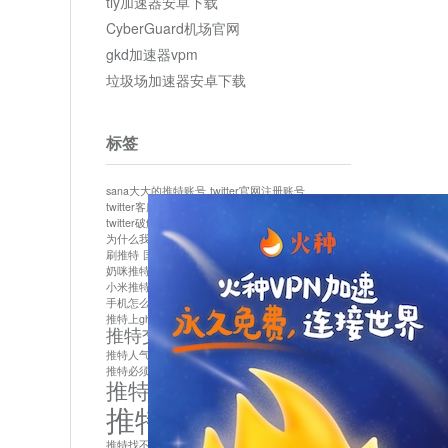
tly加速器安卓下载
CyberGuard机场官网
gkd加速器vpm
垃圾场加速器安卓下载
标签
sana大大的推特账号
twitter官网注册账号
twitter客服
twitter最新
twitter游客访问
twitter破解版下载
twitter账号异常怎么办
为什么我推特无法保存设置
作者sana推特是什么
刷推特
国内为什么不能用twitter
国内能用twitter吗
奶咪推特
如何找回推特密码
小米推特闪退是怎么回事
怎么看推特上的视频
手机怎么注册推特账号
推特devil
推特上ghs的女博主
推特交友软件app下载
推特人气萌货小蔡头喵喵喵
推特实名制
推特必须用外网吗
推特怎么取消关联手机号
推特怎么看敏感内容苹果
推特找不到账号
推特注册必须要手机号