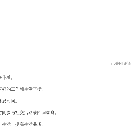
朝
已关闭评
九
晚
奋斗着。
五
vpm
好的工作和生活平衡。
休息时间。
间参与社交活动或回归家庭。
生活，提高生活品质。