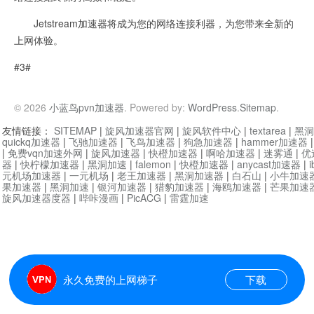
Jetstream加速器将成为您的网络连接利器，为您带来全新的
上网体验。
#3#
© 2026
小蓝鸟pvn加速器
. Powered by:
WordPress
.
Sitemap
.
友情链接：
SITEMAP
|
旋风加速器官网
|
旋风软件中心
|
textarea
|
黑洞
quickq加速器
|
飞驰加速器
|
飞鸟加速器
|
狗急加速器
|
hammer加速器
|
免费vqn加速外网
|
旋风加速器
|
快橙加速器
|
啊哈加速器
|
迷雾通
|
优
器
|
快柠檬加速器
|
黑洞加速
|
falemon
|
快橙加速器
|
anycast加速器
|
i
元机场加速器
|
一元机场
|
老王加速器
|
黑洞加速器
|
白石山
|
小牛加速
果加速器
|
黑洞加速
|
银河加速器
|
猎豹加速器
|
海鸥加速器
|
芒果加速
旋风加速器度器
|
哔咔漫画
|
PicACG
|
雷霆加速
永久免费的上网梯子
下载