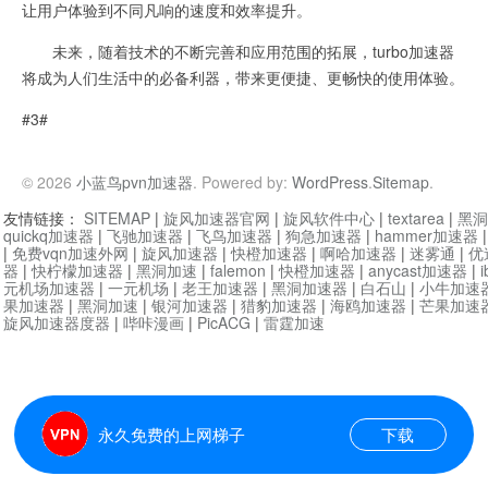
让用户体验到不同凡响的速度和效率提升。
未来，随着技术的不断完善和应用范围的拓展，turbo加速器
将成为人们生活中的必备利器，带来更便捷、更畅快的使用体验。
#3#
© 2026
小蓝鸟pvn加速器
. Powered by:
WordPress
.
Sitemap
.
友情链接：
SITEMAP
|
旋风加速器官网
|
旋风软件中心
|
textarea
|
黑洞
quickq加速器
|
飞驰加速器
|
飞鸟加速器
|
狗急加速器
|
hammer加速器
|
免费vqn加速外网
|
旋风加速器
|
快橙加速器
|
啊哈加速器
|
迷雾通
|
优
器
|
快柠檬加速器
|
黑洞加速
|
falemon
|
快橙加速器
|
anycast加速器
|
i
元机场加速器
|
一元机场
|
老王加速器
|
黑洞加速器
|
白石山
|
小牛加速
果加速器
|
黑洞加速
|
银河加速器
|
猎豹加速器
|
海鸥加速器
|
芒果加速
旋风加速器度器
|
哔咔漫画
|
PicACG
|
雷霆加速
永久免费的上网梯子
下载