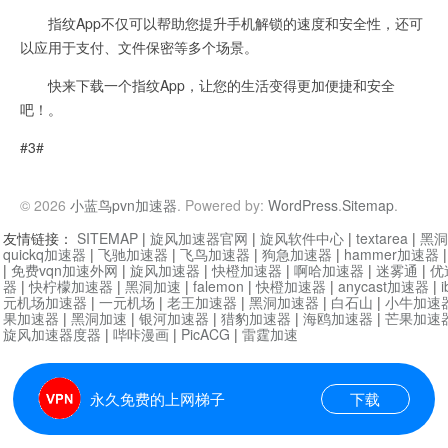
指纹App不仅可以帮助您提升手机解锁的速度和安全性，还可
以应用于支付、文件保密等多个场景。
快来下载一个指纹App，让您的生活变得更加便捷和安全
吧！。
#3#
© 2026
小蓝鸟pvn加速器
. Powered by:
WordPress
.
Sitemap
.
友情链接：
SITEMAP
|
旋风加速器官网
|
旋风软件中心
|
textarea
|
黑洞
quickq加速器
|
飞驰加速器
|
飞鸟加速器
|
狗急加速器
|
hammer加速器
|
免费vqn加速外网
|
旋风加速器
|
快橙加速器
|
啊哈加速器
|
迷雾通
|
优
器
|
快柠檬加速器
|
黑洞加速
|
falemon
|
快橙加速器
|
anycast加速器
|
i
元机场加速器
|
一元机场
|
老王加速器
|
黑洞加速器
|
白石山
|
小牛加速
果加速器
|
黑洞加速
|
银河加速器
|
猎豹加速器
|
海鸥加速器
|
芒果加速
旋风加速器度器
|
哔咔漫画
|
PicACG
|
雷霆加速
永久免费的上网梯子
下载