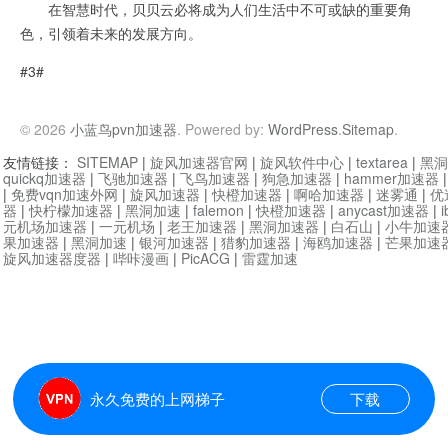
在智慧时代，贝贝云必将成为人们生活中不可或缺的重要角
色，引领着未来的发展方向。
#3#
© 2026
小蓝鸟pvn加速器
. Powered by:
WordPress
.
Sitemap
.
友情链接：
SITEMAP
|
旋风加速器官网
|
旋风软件中心
|
textarea
|
黑洞
quickq加速器
|
飞驰加速器
|
飞鸟加速器
|
狗急加速器
|
hammer加速器
|
免费vqn加速外网
|
旋风加速器
|
快橙加速器
|
啊哈加速器
|
迷雾通
|
优
器
|
快柠檬加速器
|
黑洞加速
|
falemon
|
快橙加速器
|
anycast加速器
|
i
元机场加速器
|
一元机场
|
老王加速器
|
黑洞加速器
|
白石山
|
小牛加速
果加速器
|
黑洞加速
|
银河加速器
|
猎豹加速器
|
海鸥加速器
|
芒果加速
旋风加速器度器
|
哔咔漫画
|
PicACG
|
雷霆加速
永久免费的上网梯子
下载