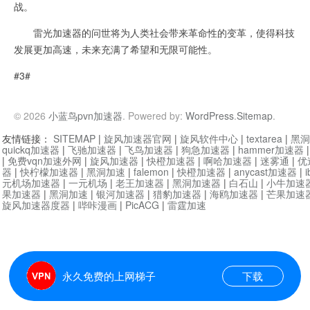
战。
雷光加速器的问世将为人类社会带来革命性的变革，使得科技
发展更加高速，未来充满了希望和无限可能性。
#3#
© 2026
小蓝鸟pvn加速器
. Powered by:
WordPress
.
Sitemap
.
友情链接：
SITEMAP
|
旋风加速器官网
|
旋风软件中心
|
textarea
|
黑洞
quickq加速器
|
飞驰加速器
|
飞鸟加速器
|
狗急加速器
|
hammer加速器
|
免费vqn加速外网
|
旋风加速器
|
快橙加速器
|
啊哈加速器
|
迷雾通
|
优
器
|
快柠檬加速器
|
黑洞加速
|
falemon
|
快橙加速器
|
anycast加速器
|
i
元机场加速器
|
一元机场
|
老王加速器
|
黑洞加速器
|
白石山
|
小牛加速
果加速器
|
黑洞加速
|
银河加速器
|
猎豹加速器
|
海鸥加速器
|
芒果加速
旋风加速器度器
|
哔咔漫画
|
PicACG
|
雷霆加速
永久免费的上网梯子
下载