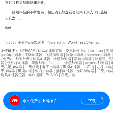
支付过程更加顺畅和高效。
随着科技的不断发展，相信钱包加速器会成为未来支付的重要
工具之一。
#3#
© 2026
小蓝鸟pvn加速器
. Powered by:
WordPress
.
Sitemap
.
友情链接：
SITEMAP
|
旋风加速器官网
|
旋风软件中心
|
textarea
|
黑洞
quickq加速器
|
飞驰加速器
|
飞鸟加速器
|
狗急加速器
|
hammer加速器
|
免费vqn加速外网
|
旋风加速器
|
快橙加速器
|
啊哈加速器
|
迷雾通
|
优
器
|
快柠檬加速器
|
黑洞加速
|
falemon
|
快橙加速器
|
anycast加速器
|
i
元机场加速器
|
一元机场
|
老王加速器
|
黑洞加速器
|
白石山
|
小牛加速
果加速器
|
黑洞加速
|
银河加速器
|
猎豹加速器
|
海鸥加速器
|
芒果加速
旋风加速器度器
|
哔咔漫画
|
PicACG
|
雷霆加速
永久免费的上网梯子
下载