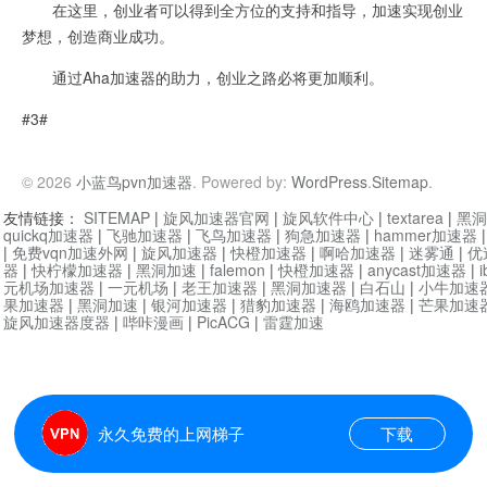
在这里，创业者可以得到全方位的支持和指导，加速实现创业
梦想，创造商业成功。
通过Aha加速器的助力，创业之路必将更加顺利。
#3#
© 2026
小蓝鸟pvn加速器
. Powered by:
WordPress
.
Sitemap
.
友情链接：
SITEMAP
|
旋风加速器官网
|
旋风软件中心
|
textarea
|
黑洞
quickq加速器
|
飞驰加速器
|
飞鸟加速器
|
狗急加速器
|
hammer加速器
|
免费vqn加速外网
|
旋风加速器
|
快橙加速器
|
啊哈加速器
|
迷雾通
|
优
器
|
快柠檬加速器
|
黑洞加速
|
falemon
|
快橙加速器
|
anycast加速器
|
i
元机场加速器
|
一元机场
|
老王加速器
|
黑洞加速器
|
白石山
|
小牛加速
果加速器
|
黑洞加速
|
银河加速器
|
猎豹加速器
|
海鸥加速器
|
芒果加速
旋风加速器度器
|
哔咔漫画
|
PicACG
|
雷霆加速
永久免费的上网梯子
下载