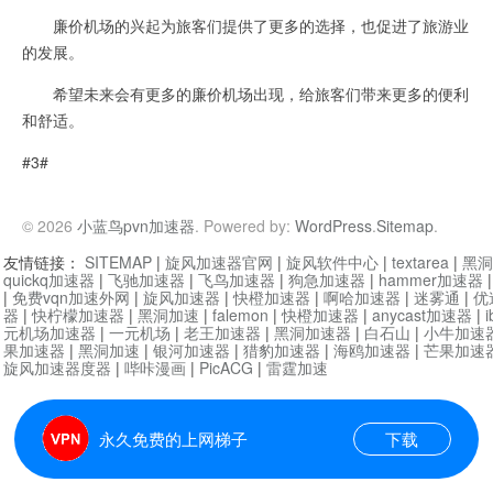
廉价机场的兴起为旅客们提供了更多的选择，也促进了旅游业
的发展。
希望未来会有更多的廉价机场出现，给旅客们带来更多的便利
和舒适。
#3#
© 2026
小蓝鸟pvn加速器
. Powered by:
WordPress
.
Sitemap
.
友情链接：
SITEMAP
|
旋风加速器官网
|
旋风软件中心
|
textarea
|
黑洞
quickq加速器
|
飞驰加速器
|
飞鸟加速器
|
狗急加速器
|
hammer加速器
|
免费vqn加速外网
|
旋风加速器
|
快橙加速器
|
啊哈加速器
|
迷雾通
|
优
器
|
快柠檬加速器
|
黑洞加速
|
falemon
|
快橙加速器
|
anycast加速器
|
i
元机场加速器
|
一元机场
|
老王加速器
|
黑洞加速器
|
白石山
|
小牛加速
果加速器
|
黑洞加速
|
银河加速器
|
猎豹加速器
|
海鸥加速器
|
芒果加速
旋风加速器度器
|
哔咔漫画
|
PicACG
|
雷霆加速
永久免费的上网梯子
下载