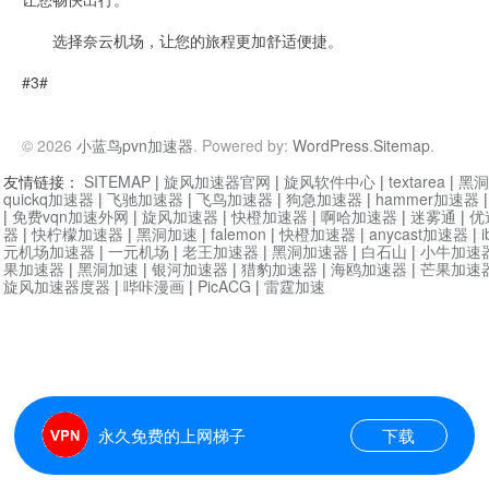
选择奈云机场，让您的旅程更加舒适便捷。
#3#
© 2026
小蓝鸟pvn加速器
. Powered by:
WordPress
.
Sitemap
.
友情链接：
SITEMAP
|
旋风加速器官网
|
旋风软件中心
|
textarea
|
黑洞
quickq加速器
|
飞驰加速器
|
飞鸟加速器
|
狗急加速器
|
hammer加速器
|
免费vqn加速外网
|
旋风加速器
|
快橙加速器
|
啊哈加速器
|
迷雾通
|
优
器
|
快柠檬加速器
|
黑洞加速
|
falemon
|
快橙加速器
|
anycast加速器
|
i
元机场加速器
|
一元机场
|
老王加速器
|
黑洞加速器
|
白石山
|
小牛加速
果加速器
|
黑洞加速
|
银河加速器
|
猎豹加速器
|
海鸥加速器
|
芒果加速
旋风加速器度器
|
哔咔漫画
|
PicACG
|
雷霆加速
永久免费的上网梯子
下载