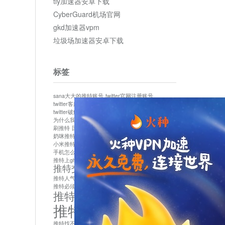
tly加速器安卓下载
CyberGuard机场官网
gkd加速器vpm
垃圾场加速器安卓下载
标签
sana大大的推特账号
twitter官网注册账号
twitter客服
twitter最新
twitter游客访问
twitter破解版下载
twitter账号异常怎么办
为什么我推特无法保存设置
作者sana推特是什么
刷推特
国内为什么不能用twitter
国内能用twitter吗
奶咪推特
如何找回推特密码
小米推特闪退是怎么回事
怎么看推特上的视频
手机怎么注册推特账号
推特devil
推特上ghs的女博主
推特交友软件app下载
推特人气萌货小蔡头喵喵喵
推特实名制
推特必须用外网吗
推特怎么取消关联手机号
推特怎么看敏感内容苹果
推特找不到账号
推特注册必须要手机号