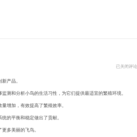
小
已关闭评
鸟
加
创新产品。
速
器
mac
监测和分析小鸟的生活习性，为它们提供最适宜的繁殖环境。
下
载
量增加，有效提高了繁殖效率。
统的平衡和稳定做出了贡献。
更多美丽的飞鸟。