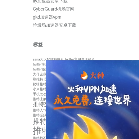
tly加速器安卓下载
CyberGuard机场官网
gkd加速器vpm
垃圾场加速器安卓下载
标签
sana大大的推特账号
twitter官网注册账号
twitter客服
twitter最新
twitter游客访问
twitter破解版下载
twitter账号异常怎么办
为什么我推特无法保存设置
作者sana推特是什么
刷推特
国内为什么不能用twitter
国内能用twitter吗
奶咪推特
如何找回推特密码
小米推特闪退是怎么回事
怎么看推特上的视频
手机怎么注册推特账号
推特devil
推特上ghs的女博主
推特交友软件app下载
推特人气萌货小蔡头喵喵喵
推特实名制
推特必须用外网吗
推特怎么取消关联手机号
推特怎么看敏感内容苹果
推特找不到账号
推特注册必须要手机号