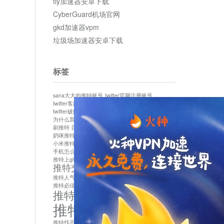
tly加速器安卓下载
CyberGuard机场官网
gkd加速器vpm
垃圾场加速器安卓下载
标签
sana大大的推特账号
twitter官网注册账号
twitter客服
twitter最新
twitter游客访问
twitter破解版下载
twitter账号异常怎么办
为什么我推特无法保存设置
作者sana推特是什么
刷推特
国内为什么不能用twitter
国内能用twitter吗
奶咪推特
如何找回推特密码
小米推特闪退是怎么回事
怎么看推特上的视频
手机怎么注册推特账号
推特devil
推特上ghs的女博主
推特交友软件app下载
推特人气萌货小蔡头喵喵喵
推特实名制
推特必须用外网吗
推特怎么取消关联手机号
推特怎么看敏感内容苹果
推特找不到账号
推特注册必须要手机号