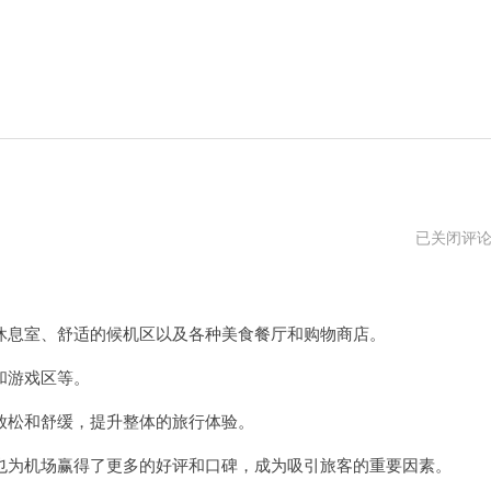
福
已关闭评
利
机
场
vqn
息室、舒适的候机区以及各种美食餐厅和购物商店。
和游戏区等。
松和舒缓，提升整体的旅行体验。
为机场赢得了更多的好评和口碑，成为吸引旅客的重要因素。