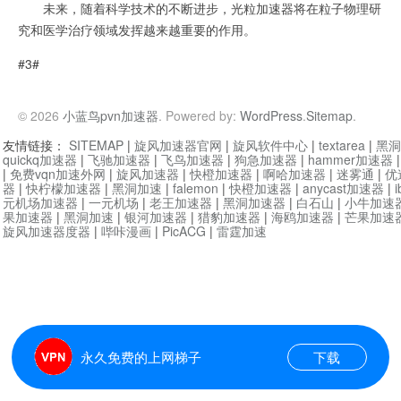
未来，随着科学技术的不断进步，光粒加速器将在粒子物理研
究和医学治疗领域发挥越来越重要的作用。
#3#
© 2026
小蓝鸟pvn加速器
. Powered by:
WordPress
.
Sitemap
.
友情链接：
SITEMAP
|
旋风加速器官网
|
旋风软件中心
|
textarea
|
黑洞
quickq加速器
|
飞驰加速器
|
飞鸟加速器
|
狗急加速器
|
hammer加速器
|
免费vqn加速外网
|
旋风加速器
|
快橙加速器
|
啊哈加速器
|
迷雾通
|
优
器
|
快柠檬加速器
|
黑洞加速
|
falemon
|
快橙加速器
|
anycast加速器
|
i
元机场加速器
|
一元机场
|
老王加速器
|
黑洞加速器
|
白石山
|
小牛加速
果加速器
|
黑洞加速
|
银河加速器
|
猎豹加速器
|
海鸥加速器
|
芒果加速
旋风加速器度器
|
哔咔漫画
|
PicACG
|
雷霆加速
永久免费的上网梯子
下载