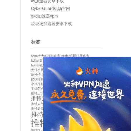
tly加速器安卓下载
CyberGuard机场官网
gkd加速器vpm
垃圾场加速器安卓下载
标签
sana大大的推特账号
twitter官网注册账号
twitter客服
twitter最新
twitter游客访问
twitter破解版下载
twitter账号异常怎么办
为什么我推特无法保存设置
作者sana推特是什么
刷推特
国内为什么不能用twitter
国内能用twitter吗
奶咪推特
如何找回推特密码
小米推特闪退是怎么回事
怎么看推特上的视频
手机怎么注册推特账号
推特devil
推特上ghs的女博主
推特交友软件app下载
推特人气萌货小蔡头喵喵喵
推特实名制
推特必须用外网吗
推特怎么取消关联手机号
推特怎么看敏感内容苹果
推特找不到账号
推特注册必须要手机号