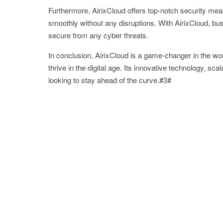
Furthermore, AirixCloud offers top-notch security mea
smoothly without any disruptions. With AirixCloud, bus
secure from any cyber threats.
In conclusion, AirixCloud is a game-changer in the wor
thrive in the digital age. Its innovative technology, sca
looking to stay ahead of the curve.#3#