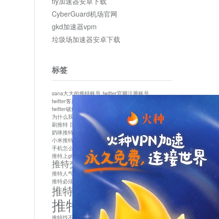
tly加速器安卓下载
CyberGuard机场官网
gkd加速器vpm
垃圾场加速器安卓下载
标签
sana大大的推特账号
twitter官网注册账号
twitter客服
twitter最新
twitter游客访问
twitter破解版下载
twitter账号异常怎么办
为什么我推特无法保存设置
作者sana推特是什么
刷推特
国内为什么不能用twitter
国内能用twitter吗
奶咪推特
如何找回推特密码
小米推特闪退是怎么回事
怎么看推特上的视频
手机怎么注册推特账号
推特devil
推特上ghs的女博主
推特交友软件app下载
推特人气萌货小蔡头喵喵喵
推特实名制
推特必须用外网吗
推特怎么取消关联手机号
推特怎么看敏感内容苹果
推特找不到账号
推特注册必须要手机号