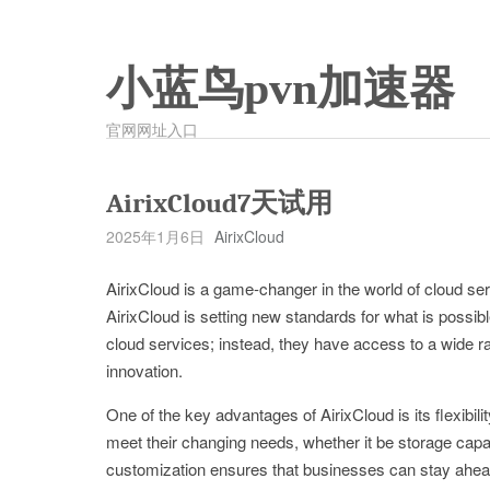
小蓝鸟pvn加速器
官网网址入口
AirixCloud7天试用
2025年1月6日
AirixCloud
AirixCloud is a game-changer in the world of cloud se
AirixCloud is setting new standards for what is possible
cloud services; instead, they have access to a wide ra
innovation.
One of the key advantages of AirixCloud is its flexibili
meet their changing needs, whether it be storage capac
customization ensures that businesses can stay ahead 