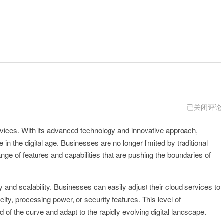
AirixCloud
已关闭评
天
试
rvices. With its advanced technology and innovative approach,
用
 in the digital age. Businesses are no longer limited by traditional
nge of features and capabilities that are pushing the boundaries of
ty and scalability. Businesses can easily adjust their cloud services to
ity, processing power, or security features. This level of
of the curve and adapt to the rapidly evolving digital landscape.