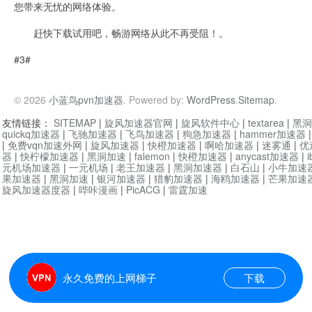
您带来无忧的网络体验。
赶快下载试用吧，畅游网络从此不再受阻！。
#3#
© 2026
小蓝鸟pvn加速器
. Powered by:
WordPress
.
Sitemap
.
友情链接：
SITEMAP
|
旋风加速器官网
|
旋风软件中心
|
textarea
|
黑洞
quickq加速器
|
飞驰加速器
|
飞鸟加速器
|
狗急加速器
|
hammer加速器
|
免费vqn加速外网
|
旋风加速器
|
快橙加速器
|
啊哈加速器
|
迷雾通
|
优
器
|
快柠檬加速器
|
黑洞加速
|
falemon
|
快橙加速器
|
anycast加速器
|
i
元机场加速器
|
一元机场
|
老王加速器
|
黑洞加速器
|
白石山
|
小牛加速
果加速器
|
黑洞加速
|
银河加速器
|
猎豹加速器
|
海鸥加速器
|
芒果加速
旋风加速器度器
|
哔咔漫画
|
PicACG
|
雷霆加速
永久免费的上网梯子
下载