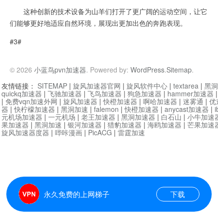
这种创新的技术设备为山羊们打开了更广阔的运动空间，让它
们能够更好地适应自然环境，展现出更加出色的奔跑表现。
#3#
© 2026
小蓝鸟pvn加速器
. Powered by:
WordPress
.
Sitemap
.
友情链接：
SITEMAP
|
旋风加速器官网
|
旋风软件中心
|
textarea
|
黑洞
quickq加速器
|
飞驰加速器
|
飞鸟加速器
|
狗急加速器
|
hammer加速器
|
免费vqn加速外网
|
旋风加速器
|
快橙加速器
|
啊哈加速器
|
迷雾通
|
优
器
|
快柠檬加速器
|
黑洞加速
|
falemon
|
快橙加速器
|
anycast加速器
|
i
元机场加速器
|
一元机场
|
老王加速器
|
黑洞加速器
|
白石山
|
小牛加速
果加速器
|
黑洞加速
|
银河加速器
|
猎豹加速器
|
海鸥加速器
|
芒果加速
旋风加速器度器
|
哔咔漫画
|
PicACG
|
雷霆加速
永久免费的上网梯子
下载