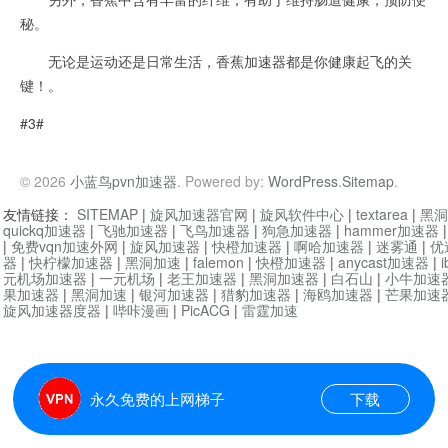
秘。
无论是运动还是日常生活，香蕉加速器都是你健康起飞的关
键！。
#3#
© 2026
小蓝鸟pvn加速器
. Powered by:
WordPress
.
Sitemap
.
友情链接：
SITEMAP
|
旋风加速器官网
|
旋风软件中心
|
textarea
|
黑洞
quickq加速器
|
飞驰加速器
|
飞鸟加速器
|
狗急加速器
|
hammer加速器
|
免费vqn加速外网
|
旋风加速器
|
快橙加速器
|
啊哈加速器
|
迷雾通
|
优
器
|
快柠檬加速器
|
黑洞加速
|
falemon
|
快橙加速器
|
anycast加速器
|
i
元机场加速器
|
一元机场
|
老王加速器
|
黑洞加速器
|
白石山
|
小牛加速
果加速器
|
黑洞加速
|
银河加速器
|
猎豹加速器
|
海鸥加速器
|
芒果加速
旋风加速器度器
|
哔咔漫画
|
PicACG
|
雷霆加速
永久免费的上网梯子
下载