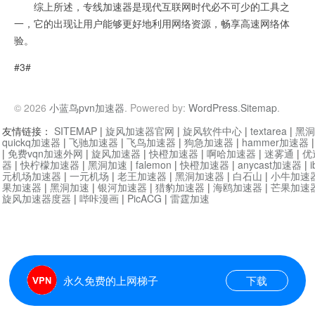
综上所述，专线加速器是现代互联网时代必不可少的工具之
一，它的出现让用户能够更好地利用网络资源，畅享高速网络体
验。
#3#
© 2026
小蓝鸟pvn加速器
. Powered by:
WordPress
.
Sitemap
.
友情链接：
SITEMAP
|
旋风加速器官网
|
旋风软件中心
|
textarea
|
黑洞
quickq加速器
|
飞驰加速器
|
飞鸟加速器
|
狗急加速器
|
hammer加速器
|
免费vqn加速外网
|
旋风加速器
|
快橙加速器
|
啊哈加速器
|
迷雾通
|
优
器
|
快柠檬加速器
|
黑洞加速
|
falemon
|
快橙加速器
|
anycast加速器
|
i
元机场加速器
|
一元机场
|
老王加速器
|
黑洞加速器
|
白石山
|
小牛加速
果加速器
|
黑洞加速
|
银河加速器
|
猎豹加速器
|
海鸥加速器
|
芒果加速
旋风加速器度器
|
哔咔漫画
|
PicACG
|
雷霆加速
永久免费的上网梯子
下载