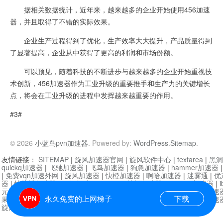
据相关数据统计，近年来，越来越多的企业开始使用456加速
器，并且取得了不错的实际效果。
企业生产过程得到了优化，生产效率大大提升，产品质量得到
了显著提高，企业从中获得了更高的利润和市场份额。
可以预见，随着科技的不断进步与越来越多的企业开始重视技
术创新，456加速器作为工业升级的重要推手和生产力的关键增长
点，将会在工业升级的进程中发挥越来越重要的作用。
#3#
© 2026
小蓝鸟pvn加速器
. Powered by:
WordPress
.
Sitemap
.
友情链接：
SITEMAP
|
旋风加速器官网
|
旋风软件中心
|
textarea
|
黑洞
quickq加速器
|
飞驰加速器
|
飞鸟加速器
|
狗急加速器
|
hammer加速器
|
免费vqn加速外网
|
旋风加速器
|
快橙加速器
|
啊哈加速器
|
迷雾通
|
优
器
|
快柠檬加速器
|
黑洞加速
|
falemon
|
快橙加速器
|
anycast加速器
|
i
元机场加速器
|
一元机场
|
老王加速器
|
黑洞加速器
|
白石山
|
小牛加速
永久免费的上网梯子
下载
果加速器
|
黑洞加速
|
银河加速器
|
猎豹加速器
|
海鸥加速器
|
芒果加速
旋风加速器度器
|
哔咔漫画
|
PicACG
|
雷霆加速