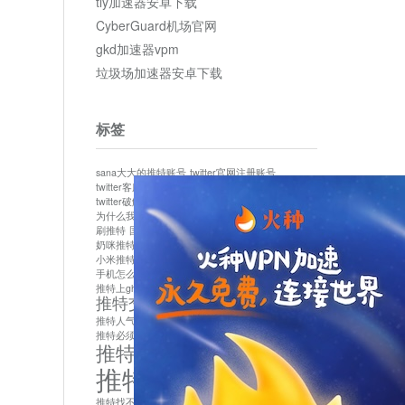
tly加速器安卓下载
CyberGuard机场官网
gkd加速器vpm
垃圾场加速器安卓下载
标签
sana大大的推特账号
twitter官网注册账号
twitter客服
twitter最新
twitter游客访问
twitter破解版下载
twitter账号异常怎么办
为什么我推特无法保存设置
作者sana推特是什么
刷推特
国内为什么不能用twitter
国内能用twitter吗
奶咪推特
如何找回推特密码
小米推特闪退是怎么回事
怎么看推特上的视频
手机怎么注册推特账号
推特devil
推特上ghs的女博主
推特交友软件app下载
推特人气萌货小蔡头喵喵喵
推特实名制
推特必须用外网吗
推特怎么取消关联手机号
推特怎么看敏感内容苹果
推特找不到账号
推特注册必须要手机号