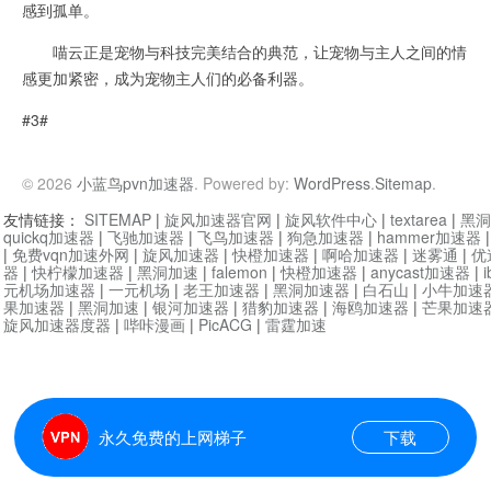
感到孤单。
喵云正是宠物与科技完美结合的典范，让宠物与主人之间的情
感更加紧密，成为宠物主人们的必备利器。
#3#
© 2026
小蓝鸟pvn加速器
. Powered by:
WordPress
.
Sitemap
.
友情链接：
SITEMAP
|
旋风加速器官网
|
旋风软件中心
|
textarea
|
黑洞
quickq加速器
|
飞驰加速器
|
飞鸟加速器
|
狗急加速器
|
hammer加速器
|
免费vqn加速外网
|
旋风加速器
|
快橙加速器
|
啊哈加速器
|
迷雾通
|
优
器
|
快柠檬加速器
|
黑洞加速
|
falemon
|
快橙加速器
|
anycast加速器
|
i
元机场加速器
|
一元机场
|
老王加速器
|
黑洞加速器
|
白石山
|
小牛加速
果加速器
|
黑洞加速
|
银河加速器
|
猎豹加速器
|
海鸥加速器
|
芒果加速
旋风加速器度器
|
哔咔漫画
|
PicACG
|
雷霆加速
永久免费的上网梯子
下载