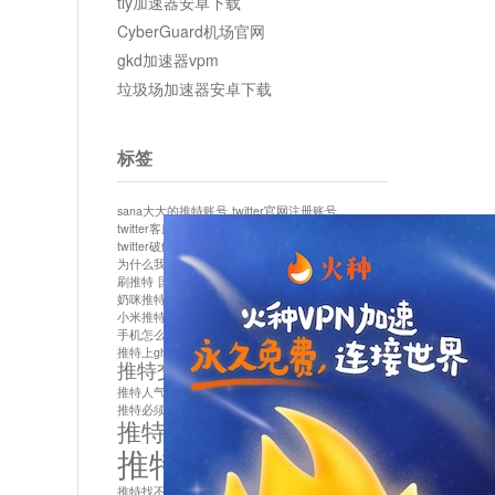
tly加速器安卓下载
CyberGuard机场官网
gkd加速器vpm
垃圾场加速器安卓下载
标签
sana大大的推特账号
twitter官网注册账号
twitter客服
twitter最新
twitter游客访问
twitter破解版下载
twitter账号异常怎么办
为什么我推特无法保存设置
作者sana推特是什么
刷推特
国内为什么不能用twitter
国内能用twitter吗
奶咪推特
如何找回推特密码
小米推特闪退是怎么回事
怎么看推特上的视频
手机怎么注册推特账号
推特devil
推特上ghs的女博主
推特交友软件app下载
推特人气萌货小蔡头喵喵喵
推特实名制
推特必须用外网吗
推特怎么取消关联手机号
推特怎么看敏感内容苹果
推特找不到账号
推特注册必须要手机号