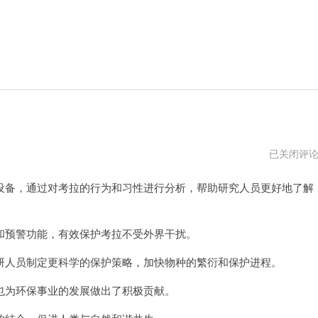
考
已关闭评
拉
加
备，通过对考拉的行为和习性进行分析，帮助研究人员更好地了解
速
器
不
能
用
预警功能，有效保护考拉不受外界干扰。
了
人员制定更科学的保护策略，加快物种的繁衍和保护进程。
为环保事业的发展做出了积极贡献。