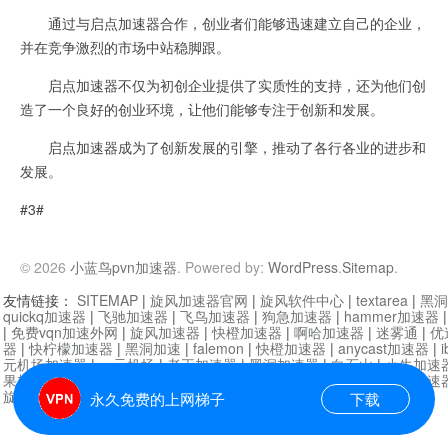
通过与启点加速器合作，创业者们能够迅速建立自己的企业，
并在竞争激烈的市场中站稳脚跟。
启点加速器不仅为初创企业提供了实质性的支持，还为他们创
造了一个良好的创业环境，让他们能够专注于创新和发展。
启点加速器成为了创新发展的引擎，推动了各行各业的进步和
发展。
#3#
© 2026
小蓝鸟pvn加速器
. Powered by:
WordPress
.
Sitemap
.
友情链接：
SITEMAP
|
旋风加速器官网
|
旋风软件中心
|
textarea
|
黑洞
quickq加速器
|
飞驰加速器
|
飞鸟加速器
|
狗急加速器
|
hammer加速器
|
免费vqn加速外网
|
旋风加速器
|
快橙加速器
|
啊哈加速器
|
迷雾通
|
优
器
|
快柠檬加速器
|
黑洞加速
|
falemon
|
快橙加速器
|
anycast加速器
|
i
元机场加速器
|
一元机场
|
老王加速器
|
黑洞加速器
|
白石山
|
小牛加速
果加速器
|
黑洞加速
|
银河加速器
|
猎豹加速器
|
海鸥加速器
|
芒果加速
旋风加速器度器
|
哔咔漫画
|
PicACG
|
雷霆加速
永久免费的上网梯子
下载