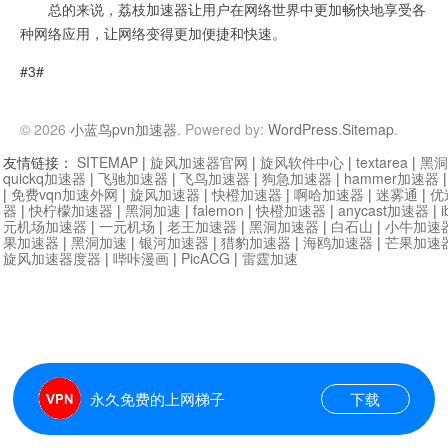
总的来说，荔枝加速器让用户在网络世界中更加畅快地享受各
种网络应用，让网络变得更加便捷和快速。
#3#
© 2026
小蓝鸟pvn加速器
. Powered by:
WordPress
.
Sitemap
.
友情链接：
SITEMAP
|
旋风加速器官网
|
旋风软件中心
|
textarea
|
黑洞
quickq加速器
|
飞驰加速器
|
飞鸟加速器
|
狗急加速器
|
hammer加速器
|
免费vqn加速外网
|
旋风加速器
|
快橙加速器
|
啊哈加速器
|
迷雾通
|
优
器
|
快柠檬加速器
|
黑洞加速
|
falemon
|
快橙加速器
|
anycast加速器
|
i
元机场加速器
|
一元机场
|
老王加速器
|
黑洞加速器
|
白石山
|
小牛加速
果加速器
|
黑洞加速
|
银河加速器
|
猎豹加速器
|
海鸥加速器
|
芒果加速
旋风加速器度器
|
哔咔漫画
|
PicACG
|
雷霆加速
永久免费的上网梯子
下载